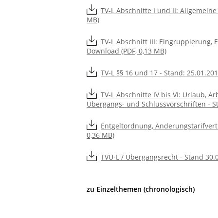
TV-L Abschnitte I und II: Allgemeine
MB)
TV-L Abschnitt III: Eingruppierung, 
Download (PDF, 0,13 MB)
TV-L §§ 16 und 17 - Stand: 25.01.20
TV-L Abschnitte IV bis VI: Urlaub, A
Übergangs- und Schlussvorschriften - S
Entgeltordnung, Änderungstarifvert
0,36 MB)
TVÜ-L / Übergangsrecht - Stand 30.
zu Einzelthemen (chronologisch)