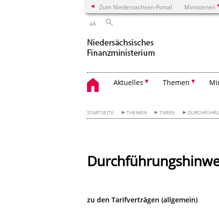
Zum Niedersachsen-Portal
Ministerien
A
A
Aktuelles
Themen
Mi
STARTSEITE
THEMEN
TARIFE
DURCHFÜHRU
Durchführungshinwe
zu den Tarifverträgen (allgemein)