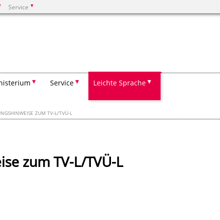
Service
Suchen
nisterium
Service
Leichte Sprache
NGSHINWEISE ZUM TV-L/TVÜ-L
ise zum TV-L/TVÜ-L