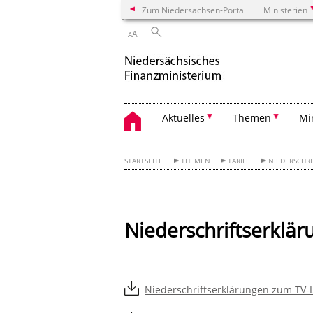
Zum Niedersachsen-Portal
Ministerien
A
A
Aktuelles
Themen
Mi
STARTSEITE
THEMEN
TARIFE
NIEDERSCHR
Niederschriftserklä
Niederschriftserklärungen zum TV-