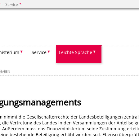
Service
Suchen
nisterium
Service
Leichte Sprache
FGABEN
ligungsmanagements
 nimmt die Gesellschafterrechte der Landesbeteiligungen zentral
, die Vertretung des Landes in den Versammlungen der Anteilseig
 Außerdem muss das Finanzministerium seine Zustimmung erteil
eine bestehende Beteiligung erhöht werden soll. Ebenso überprüf