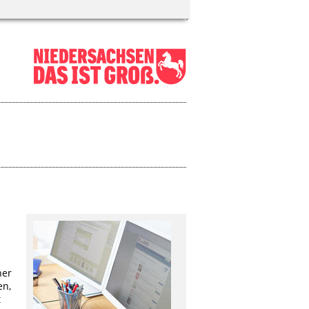
ner
en,
t