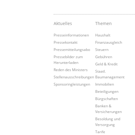
Aktuelles
Themen
Presseinformationen
Haushalt
Pressekontakt
Finanzausgleich
Pressemitteilungsabo
Steuern
Pressebilder zum
Gebühren
Herunterladen
Geld & Kredit
Reden des Ministers
Staatl.
Stellenausschreibungen
Baumanagement
Sponsoringleistungen
Immobilien
Beteiligungen
Bürgschaften
Banken &
Versicherungen
Besoldung und
Versorgung
Tarife